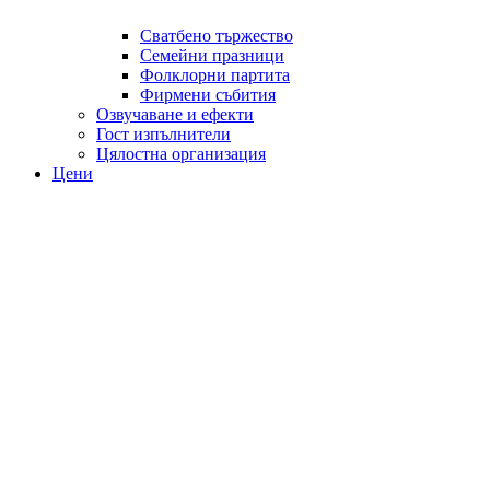
Сватбено тържество
Семейни празници
Фолклорни партита
Фирмени събития
Озвучаване и ефекти
Гост изпълнители
Цялостна организация
Цени