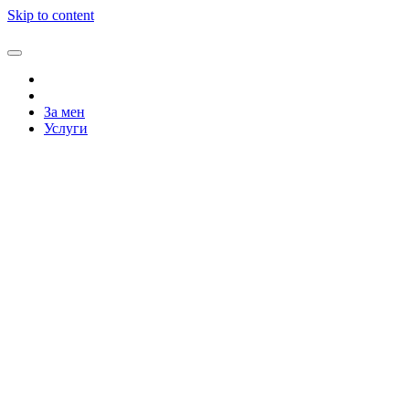
Skip to content
За мен
Услуги