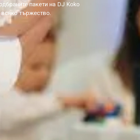
одбраните пакети на DJ Koko
а всяко тържество.