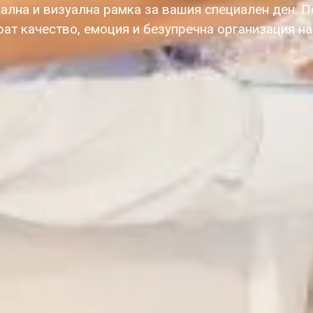
ална и визуална рамка за вашия специален ден. П
рат качество, емоция и безупречна организация н