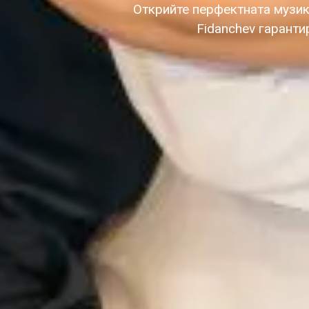
Открийте перфектната музик
Fidanchev гаранти