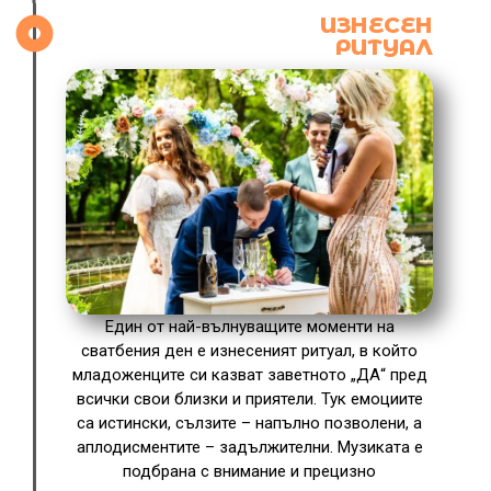
ИЗНЕСЕН
РИТУАЛ
Един от най-вълнуващите моменти на
сватбения ден е изнесеният ритуал, в който
младоженците си казват заветното „ДА“ пред
всички свои близки и приятели. Тук емоциите
са истински, сълзите – напълно позволени, а
аплодисментите – задължителни. Музиката е
подбрана с внимание и прецизно