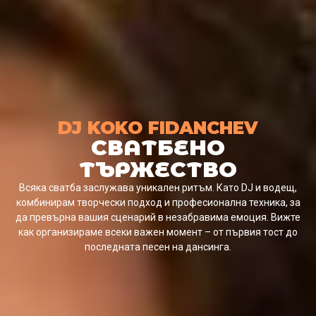
DJ
KOKO FIDANCHEV
СВАТБЕНО
ТЪРЖЕСТВО
Всяка сватба заслужава уникален ритъм. Като DJ и водещ,
комбинирам творчески подход и професионална техника, за
да превърна вашия сценарий в незабравима емоция. Вижте
как организираме всеки важен момент – от първия тост до
последната песен на дансинга.