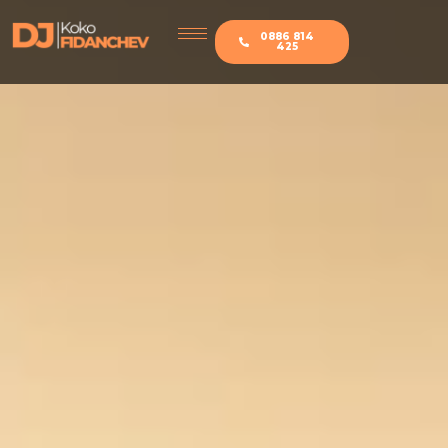
0886 814
425