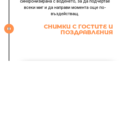
синхронизирана с воденето, за да подчертае
всеки миг и да направи момента още по-
въздействащ.
СНИМКИ С ГОСТИТЕ И
ПОЗДРАВЛЕНИЯ
The First
iPhone
Докато младоженците приемат поздравления