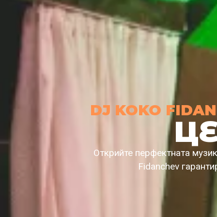
DJ
KOKO FIDA
ЦЕ
Открийте перфектната музик
Fidanchev гаранти