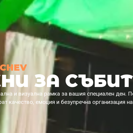
NCHEV
НИ ЗА СЪБИ
ална и визуална рамка за вашия специален ден. П
рат качество, емоция и безупречна организация н