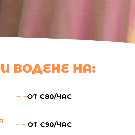
И ВОДЕНЕ НА:
ОТ €80/ЧАС
А
ОТ €90/ЧАС