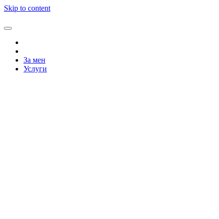
Skip to content
За мен
Услуги