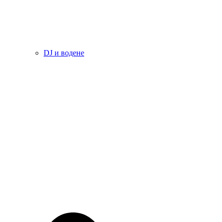
DJ и водене