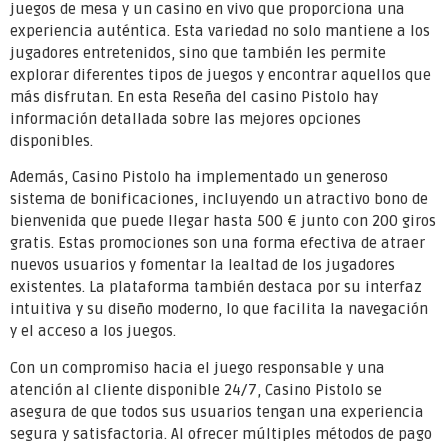
juegos de mesa y un casino en vivo que proporciona una
experiencia auténtica. Esta variedad no solo mantiene a los
jugadores entretenidos, sino que también les permite
explorar diferentes tipos de juegos y encontrar aquellos que
más disfrutan. En esta Reseña del casino Pistolo hay
información detallada sobre las mejores opciones
disponibles.
Además, Casino Pistolo ha implementado un generoso
sistema de bonificaciones, incluyendo un atractivo bono de
bienvenida que puede llegar hasta 500 € junto con 200 giros
gratis. Estas promociones son una forma efectiva de atraer
nuevos usuarios y fomentar la lealtad de los jugadores
existentes. La plataforma también destaca por su interfaz
intuitiva y su diseño moderno, lo que facilita la navegación
y el acceso a los juegos.
Con un compromiso hacia el juego responsable y una
atención al cliente disponible 24/7, Casino Pistolo se
asegura de que todos sus usuarios tengan una experiencia
segura y satisfactoria. Al ofrecer múltiples métodos de pago