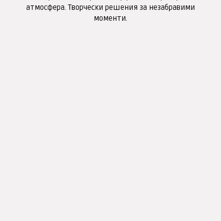
атмосфера. Творчески решения за незабравими
моменти.