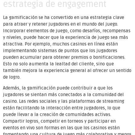
estrategia de engagement
La gamificación se ha convertido en una estrategia clave
para atraer y retener jugadores en el mundo del juego.
Incorporar elementos de juego, como desafíos, recompensas
y niveles, puede hacer que la experiencia de juego sea más
atractiva. Por ejemplo, muchos casinos en línea están
implementando sistemas de puntos que los jugadores
pueden acumular para obtener premios o bonificaciones.
Esto no solo aumenta la lealtad del cliente, sino que
también mejora la experiencia general al ofrecer un sentido
de logro.
Además, la gamificación puede contribuir a que los
jugadores se sientan más conectados a la comunidad del
casino. Las redes sociales y las plataformas de streaming
están facilitando la interacción entre jugadores, lo que
puede llevar a la creación de comunidades activas.
Compartir logros, competir en torneos y participar en
eventos en vivo son formas en las que los casinos están
fomentando una cultura de juego más colaborativa y menos