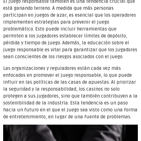
El juego responsable también es una tendencia crucial que
está ganando terreno. A medida que más personas
participan en juegos de azar, es esencial que los operadores
implementen estrategias para prevenir el juego
problemático. Esto puede incluir herramientas que
permiten a los jugadores establecer límites de depósito,
pérdida y tiempo de juego. Además, la educación sobre el
juego responsable es vital para garantizar que los jugadores
sean conscientes de los riesgos asociados con el juego.
Las organizaciones y reguladores están cada vez más
enfocados en promover el juego responsable, lo que puede
influir en las políticas de las casas de apuestas. Al priorizar
la seguridad y la responsabilidad, los casinos no solo
protegen a sus jugadores, sino que también contribuyen a la
sostenibilidad de la industria. Esta tendencia es un paso
hacia un futuro en el que el juego sea visto como una forma
de entretenimiento, en lugar de una fuente de problemas.