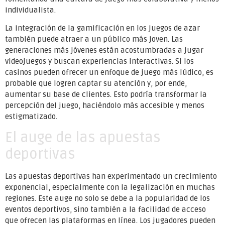
individualista.
La integración de la gamificación en los juegos de azar
también puede atraer a un público más joven. Las
generaciones más jóvenes están acostumbradas a jugar
videojuegos y buscan experiencias interactivas. Si los
casinos pueden ofrecer un enfoque de juego más lúdico, es
probable que logren captar su atención y, por ende,
aumentar su base de clientes. Esto podría transformar la
percepción del juego, haciéndolo más accesible y menos
estigmatizado.
El auge de las apuestas
deportivas
Las apuestas deportivas han experimentado un crecimiento
exponencial, especialmente con la legalización en muchas
regiones. Este auge no solo se debe a la popularidad de los
eventos deportivos, sino también a la facilidad de acceso
que ofrecen las plataformas en línea. Los jugadores pueden