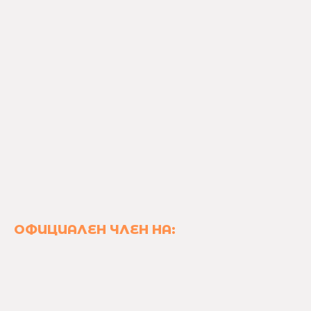
ОФИЦИАЛЕН ЧЛЕН НА: