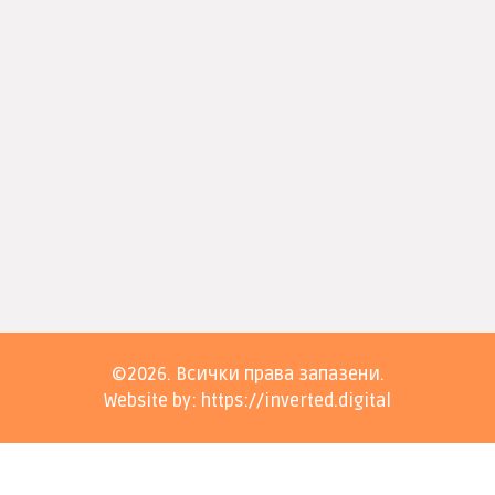
©2026. Всички права запазени.
Website by: https://inverted.digital