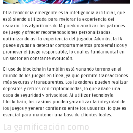
Otra tendencia emergente es la inteligencia artificial, que
está siendo utilizada para mejorar la experiencia del
usuario. Los algoritmos de IA pueden analizar los patrones
de juego y ofrecer recomendaciones personalizadas,
optimizando así la experiencia del jugador. Además, la IA
puede ayudar a detectar comportamientos problemáticos y
promover el juego responsable, lo cual es fundamental en
un sector en constante evolución.
El uso de blockchain también está ganando terreno en el
mundo de los juegos en línea, ya que permite transacciones
más seguras y transparentes. Los jugadores pueden realizar
depósitos y retiros con criptomonedas, lo que añade una
capa de seguridad y privacidad. Al utilizar tecnología
blockchain, los casinos pueden garantizar la integridad de
los juegos y generar confianza entre los usuarios, lo que es
esencial para mantener una base de clientes leales.
La gamificación como