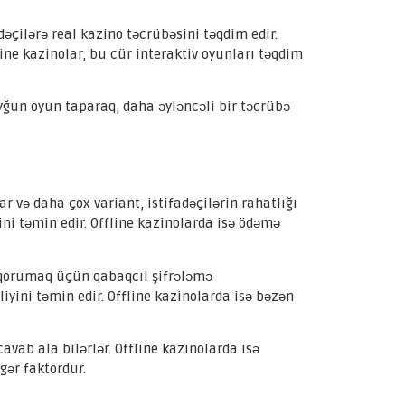
dəçilərə real kazino təcrübəsini təqdim edir.
line kazinolar, bu cür interaktiv oyunları təqdim
yğun oyun taparaq, daha əyləncəli bir təcrübə
r və daha çox variant, istifadəçilərin rahatlığı
i təmin edir. Offline kazinolarda isə ödəmə
ı qorumaq üçün qabaqcıl şifrələmə
iyini təmin edir. Offline kazinolarda isə bəzən
avab ala bilərlər. Offline kazinolarda isə
gər faktordur.