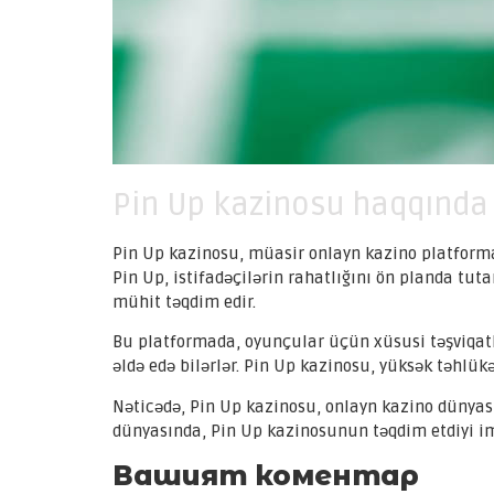
Pin Up kazinosu haqqında
Pin Up kazinosu, müasir onlayn kazino platformal
Pin Up, istifadəçilərin rahatlığını ön planda tut
mühit təqdim edir.
Bu platformada, oyunçular üçün xüsusi təşviqatl
əldə edə bilərlər. Pin Up kazinosu, yüksək təhlü
Nəticədə, Pin Up kazinosu, onlayn kazino dünyası
dünyasında, Pin Up kazinosunun təqdim etdiyi im
Вашият коментар