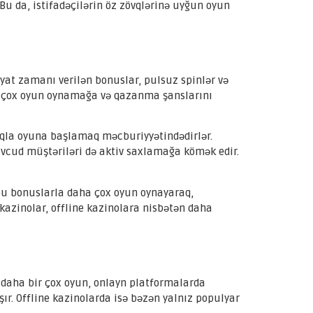
Bu da, istifadəçilərin öz zövqlərinə uyğun oyun
yyat zamanı verilən bonuslar, pulsuz spinlər və
ha çox oyun oynamağa və qazanma şanslarını
maqla oyuna başlamaq məcburiyyətindədirlər.
övcud müştəriləri də aktiv saxlamağa kömək edir.
 bu bonuslarla daha çox oyun oynayaraq,
kazinolar, offline kazinolara nisbətən daha
və daha bir çox oyun, onlayn platformalarda
şır. Offline kazinolarda isə bəzən yalnız populyar