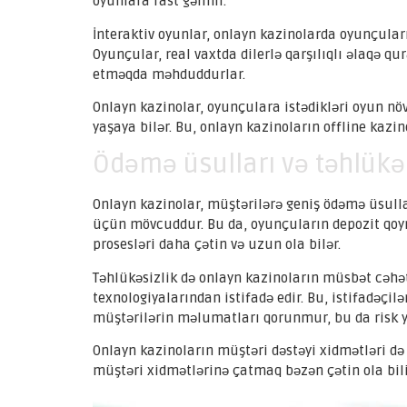
oyunlara rast gəlinir.
İnteraktiv oyunlar, onlayn kazinolarda oyunçuların
Oyunçular, real vaxtda dilerlə qarşılıqlı əlaqə qu
etməqda məhduddurlar.
Onlayn kazinolar, oyunçulara istədikləri oyun nö
yaşaya bilər. Bu, onlayn kazinoların offline kaz
Ödəmə üsulları və təhlükəs
Onlayn kazinolar, müştərilərə geniş ödəmə üsullar
üçün mövcuddur. Bu da, oyunçuların depozit qoym
prosesləri daha çətin və uzun ola bilər.
Təhlükəsizlik də onlayn kazinoların müsbət cəhə
texnologiyalarından istifadə edir. Bu, istifadəçi
müştərilərin məlumatları qorunmur, bu da risk 
Onlayn kazinoların müştəri dəstəyi xidmətləri də ö
müştəri xidmətlərinə çatmaq bəzən çətin ola bili