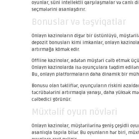
oyunlar, süni intellektli qarşılaşmalar və canlı
seçmələrini asanlaşdırır.
Bonuslar və təşviqatlar
Onlayn kazinoların digər bir üstünlüyü, müştərilə
depozit bonusları kimi imkanlar, onlayn kazinol
artırmağa kömək edir.
Offline kazinolar, adətən müştəri cəlb etmək üç
Onlayn kazinolarda isə oyunçulara təqdim edilən 
Bu, onlayn platformaların daha dinamik bir müh
Bonusu olan təkliflər, oyunçuların riskini azald
təcrübələrini artırmaqla yanaşı, daha yüksək məb
cəlbedici görünür.
Müxtəlif oyun növləri
Onlayn kazinolar, müştərilərinə geniş çeşidli oyu
asanlıqla tapıla bilər. Bu oyunların hər biri, mü