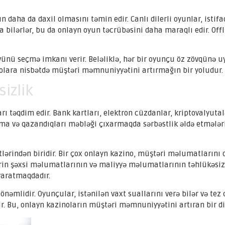
 daha da daxil olmasını təmin edir. Canlı dilerli oyunlar, istifa
ra bilərlər, bu da onlayn oyun təcrübəsini daha maraqlı edir. Off
vünü seçmə imkanı verir. Beləliklə, hər bir oyunçu öz zövqünə u
inolara nisbətdə müştəri məmnuniyyətini artırmağın bir yoludur.
izlik
ı təqdim edir. Bank kartları, elektron cüzdanlar, kriptovalyutala
a və qazandıqları məbləği çıxarmaqda sərbəstlik əldə etmələrin
tlərindən biridir. Bir çox onlayn kazino, müştəri məlumatların
lərin şəxsi məlumatlarının və maliyyə məlumatlarının təhlükəsizl
yaratmaqdadır.
nəmlidir. Oyunçular, istənilən vaxt suallarını verə bilər və tez c
r. Bu, onlayn kazinoların müştəri məmnuniyyətini artıran bir di