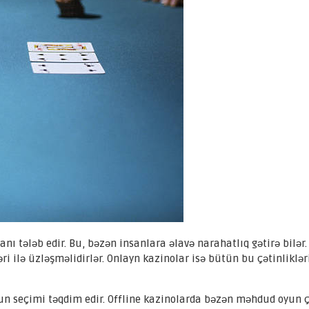
ı tələb edir. Bu, bəzən insanlara əlavə narahatlıq gətirə bilə
ri ilə üzləşməlidirlər. Onlayn kazinolar isə bütün bu çətinliklə
un seçimi təqdim edir. Offline kazinolarda bəzən məhdud oyun ç