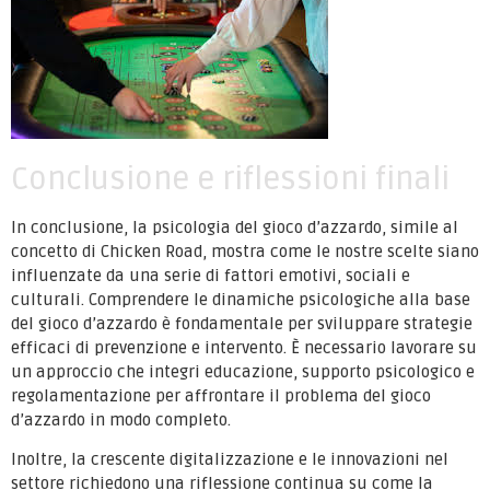
Conclusione e riflessioni finali
In conclusione, la psicologia del gioco d’azzardo, simile al
concetto di Chicken Road, mostra come le nostre scelte siano
influenzate da una serie di fattori emotivi, sociali e
culturali. Comprendere le dinamiche psicologiche alla base
del gioco d’azzardo è fondamentale per sviluppare strategie
efficaci di prevenzione e intervento. È necessario lavorare su
un approccio che integri educazione, supporto psicologico e
regolamentazione per affrontare il problema del gioco
d’azzardo in modo completo.
Inoltre, la crescente digitalizzazione e le innovazioni nel
settore richiedono una riflessione continua su come la