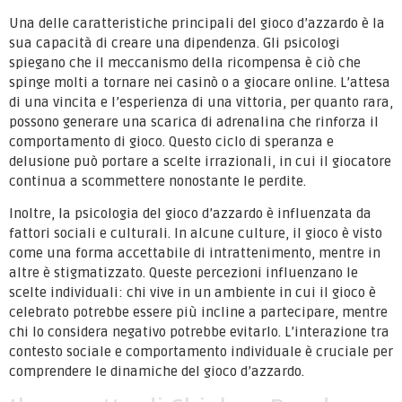
Una delle caratteristiche principali del gioco d’azzardo è la
sua capacità di creare una dipendenza. Gli psicologi
spiegano che il meccanismo della ricompensa è ciò che
spinge molti a tornare nei casinò o a giocare online. L’attesa
di una vincita e l’esperienza di una vittoria, per quanto rara,
possono generare una scarica di adrenalina che rinforza il
comportamento di gioco. Questo ciclo di speranza e
delusione può portare a scelte irrazionali, in cui il giocatore
continua a scommettere nonostante le perdite.
Inoltre, la psicologia del gioco d’azzardo è influenzata da
fattori sociali e culturali. In alcune culture, il gioco è visto
come una forma accettabile di intrattenimento, mentre in
altre è stigmatizzato. Queste percezioni influenzano le
scelte individuali: chi vive in un ambiente in cui il gioco è
celebrato potrebbe essere più incline a partecipare, mentre
chi lo considera negativo potrebbe evitarlo. L’interazione tra
contesto sociale e comportamento individuale è cruciale per
comprendere le dinamiche del gioco d’azzardo.