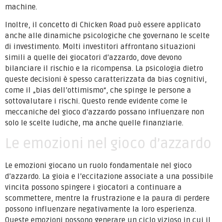
machine.
Inoltre, il concetto di Chicken Road può essere applicato
anche alle dinamiche psicologiche che governano le scelte
di investimento. Molti investitori affrontano situazioni
simili a quelle dei giocatori d’azzardo, dove devono
bilanciare il rischio e la ricompensa. La psicologia dietro
queste decisioni è spesso caratterizzata da bias cognitivi,
come il „bias dell’ottimismo“, che spinge le persone a
sottovalutare i rischi. Questo rende evidente come le
meccaniche del gioco d’azzardo possano influenzare non
solo le scelte ludiche, ma anche quelle finanziarie.
Le emozioni nel gioco d’azzardo
Le emozioni giocano un ruolo fondamentale nel gioco
d’azzardo. La gioia e l’eccitazione associate a una possibile
vincita possono spingere i giocatori a continuare a
scommettere, mentre la frustrazione e la paura di perdere
possono influenzare negativamente la loro esperienza.
Queste emozioni possono generare un ciclo vizioso in cui il