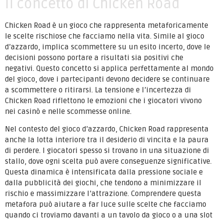
Il concetto di Chicken Road
Chicken Road è un gioco che rappresenta metaforicamente
le scelte rischiose che facciamo nella vita. Simile al gioco
d’azzardo, implica scommettere su un esito incerto, dove le
decisioni possono portare a risultati sia positivi che
negativi. Questo concetto si applica perfettamente al mondo
del gioco, dove i partecipanti devono decidere se continuare
a scommettere o ritirarsi. La tensione e l’incertezza di
Chicken Road riflettono le emozioni che i giocatori vivono
nei casinò e nelle scommesse online.
Nel contesto del gioco d’azzardo, Chicken Road rappresenta
anche la lotta interiore tra il desiderio di vincita e la paura
di perdere. I giocatori spesso si trovano in una situazione di
stallo, dove ogni scelta può avere conseguenze significative.
Questa dinamica è intensificata dalla pressione sociale e
dalla pubblicità dei giochi, che tendono a minimizzare il
rischio e massimizzare l’attrazione. Comprendere questa
metafora può aiutare a far luce sulle scelte che facciamo
quando ci troviamo davanti a un tavolo da gioco o a una slot