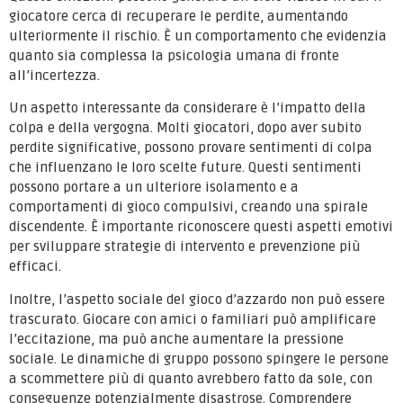
giocatore cerca di recuperare le perdite, aumentando
ulteriormente il rischio. È un comportamento che evidenzia
quanto sia complessa la psicologia umana di fronte
all’incertezza.
Un aspetto interessante da considerare è l’impatto della
colpa e della vergogna. Molti giocatori, dopo aver subito
perdite significative, possono provare sentimenti di colpa
che influenzano le loro scelte future. Questi sentimenti
possono portare a un ulteriore isolamento e a
comportamenti di gioco compulsivi, creando una spirale
discendente. È importante riconoscere questi aspetti emotivi
per sviluppare strategie di intervento e prevenzione più
efficaci.
Inoltre, l’aspetto sociale del gioco d’azzardo non può essere
trascurato. Giocare con amici o familiari può amplificare
l’eccitazione, ma può anche aumentare la pressione
sociale. Le dinamiche di gruppo possono spingere le persone
a scommettere più di quanto avrebbero fatto da sole, con
conseguenze potenzialmente disastrose. Comprendere