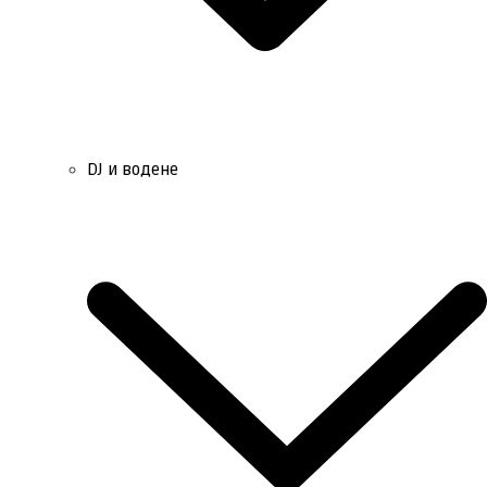
DJ и водене