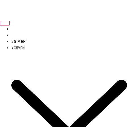
За мен
Услуги