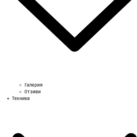
Галерия
Отзиви
Техника