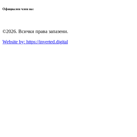
Официален член на:
©2026. Всички права запазени.
Website by: https://inverted.digital