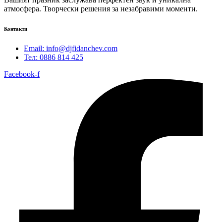
атмосфера. Творчески решения за незабравими моменти.
Контакти
Email: info@djfidanchev.com
Тел: 0886 814 425
Facebook-f