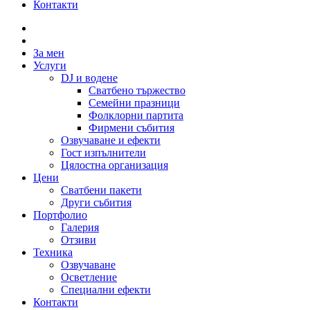
Контакти
За мен
Услуги
DJ и водене
Сватбено тържество
Семейни празници
Фолклорни партита
Фирмени събития
Озвучаване и ефекти
Гост изпълнители
Цялостна организация
Цени
Сватбени пакети
Други събития
Портфолио
Галерия
Отзиви
Техника
Озвучаване
Осветление
Специални ефекти
Контакти