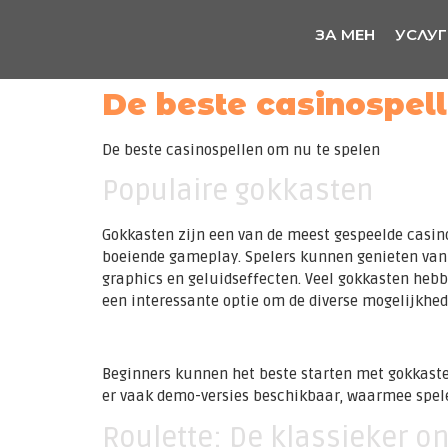
ЗА МЕН
УСЛУГ
De beste casinospell
De beste casinospellen om nu te spelen
Populaire gokkasten
Gokkasten zijn een van de meest gespeelde casino
boeiende gameplay. Spelers kunnen genieten van 
graphics en geluidseffecten. Veel gokkasten hebbe
een interessante optie om de diverse mogelijkhed
Beginners kunnen het beste starten met gokkaste
er vaak demo-versies beschikbaar, waarmee spele
Roulette: De klassieker o