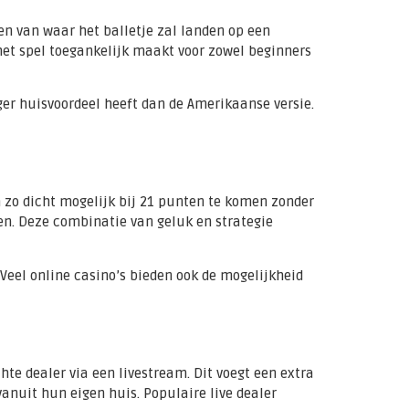
len van waar het balletje zal landen op een
het spel toegankelijk maakt voor zowel beginners
ger huisvoordeel heeft dan de Amerikaanse versie.
m zo dicht mogelijk bij 21 punten te komen zonder
en. Deze combinatie van geluk en strategie
 Veel online casino’s bieden ook de mogelijkheid
hte dealer via een livestream. Dit voegt een extra
anuit hun eigen huis. Populaire live dealer