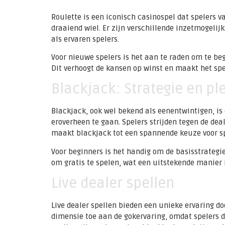
Roulette is een iconisch casinospel dat spelers v
draaiend wiel. Er zijn verschillende inzetmogeli
als ervaren spelers.
Voor nieuwe spelers is het aan te raden om te be
Dit verhoogt de kansen op winst en maakt het spe
Blackjack: Strategie en ple
Blackjack, ook wel bekend als eenentwintigen, is 
eroverheen te gaan. Spelers strijden tegen de de
maakt blackjack tot een spannende keuze voor sp
Voor beginners is het handig om de basisstrategie
om gratis te spelen, wat een uitstekende manier i
Live dealer spellen
Live dealer spellen bieden een unieke ervaring do
dimensie toe aan de gokervaring, omdat spelers d