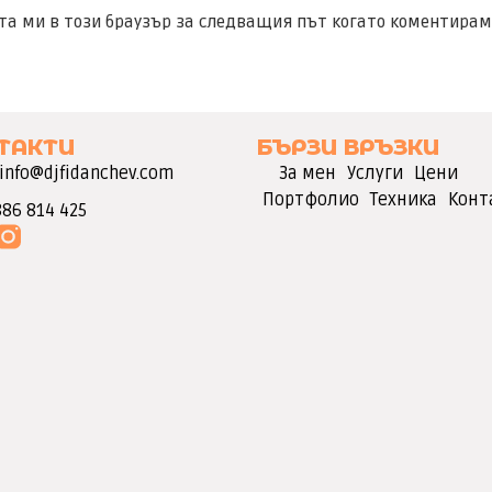
йта ми в този браузър за следващия път когато коментирам
ТАКТИ
БЪРЗИ ВРЪЗКИ
 info@djfidanchev.com
За мен
Услуги
Цени
Портфолио
Техника
Конт
886 814 425