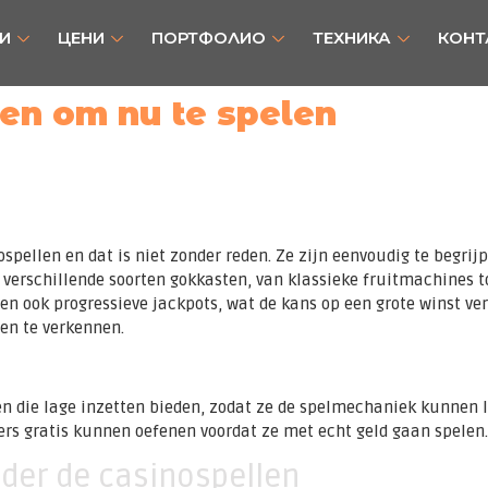
И
ЦЕНИ
ПОРТФОЛИО
ТЕХНИКА
КОНТ
en om nu te spelen
spellen en dat is niet zonder reden. Ze zijn eenvoudig te begr
verschillende soorten gokkasten, van klassieke fruitmachines 
n ook progressieve jackpots, wat de kans op een grote winst ver
en te verkennen.
n die lage inzetten bieden, zodat ze de spelmechaniek kunnen le
rs gratis kunnen oefenen voordat ze met echt geld gaan spelen.
nder de casinospellen