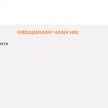
.
ОФИЦИАЛЕН ЧЛЕН НА:
акти