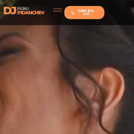
0886 814
425