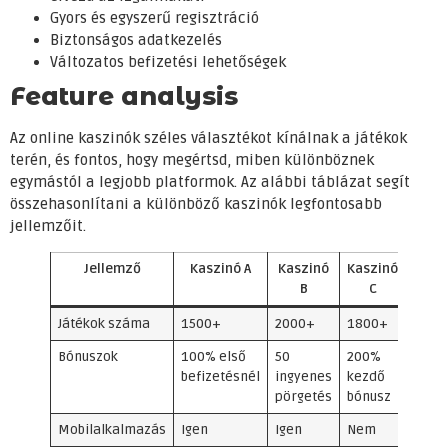
Gyors és egyszerű regisztráció
Biztonságos adatkezelés
Változatos befizetési lehetőségek
Feature analysis
Az online kaszinók széles választékot kínálnak a játékok
terén, és fontos, hogy megértsd, miben különböznek
egymástól a legjobb platformok. Az alábbi táblázat segít
összehasonlítani a különböző kaszinók legfontosabb
jellemzőit.
Jellemző
Kaszinó A
Kaszinó
Kaszinó
B
C
Játékok száma
1500+
2000+
1800+
Bónuszok
100% első
50
200%
befizetésnél
ingyenes
kezdő
pörgetés
bónusz
Mobilalkalmazás
Igen
Igen
Nem