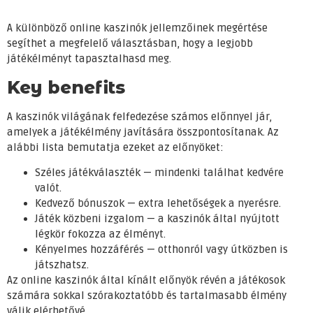
A különböző online kaszinók jellemzőinek megértése
segíthet a megfelelő választásban, hogy a legjobb
játékélményt tapasztalhasd meg.
Key benefits
A kaszinók világának felfedezése számos előnnyel jár,
amelyek a játékélmény javítására összpontosítanak. Az
alábbi lista bemutatja ezeket az előnyöket:
Széles játékválaszték — mindenki találhat kedvére
valót.
Kedvező bónuszok — extra lehetőségek a nyerésre.
Játék közbeni izgalom — a kaszinók által nyújtott
légkör fokozza az élményt.
Kényelmes hozzáférés — otthonról vagy útközben is
játszhatsz.
Az online kaszinók által kínált előnyök révén a játékosok
számára sokkal szórakoztatóbb és tartalmasabb élmény
válik elérhetővé.