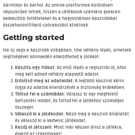
bármikor és bárhol. Az online platformok különösen
népszerűek lettek, hiszen a játékosok számára gyakran
kedvezőbb feltételeket és a hagyományos kaszinókkal
összehasonlítható szórakozást kínálnak.
Getting started
Ha új vagy a kaszinók világában, íme néhány lépés, amelyek
segítségével könnyedén elkezdheted a játékot:
Készíts egy fiókot:
Az első lépés a regisztráció, ahol
meg kell adnod néhány alapvető adatot.
Erősítsd meg az adataidat:
A legtöbb kaszinó kérni
fogja az adatok ellenőrzését a biztonság érdekében.
Töltsd fel a számládat:
Válassz ki egy megfelelő
befizetési módot, és töltsd fel a játékhoz szükséges
összeget.
Válaszd ki a játékodat:
Nézd meg a kaszinó kínálatát
és válaszd ki a kedvenc játékodat.
Kezdj el játszani:
Most már készen állsz a játékra,
élvezd az izgalmakat!