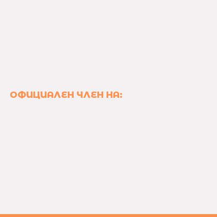
ОФИЦИАЛЕН ЧЛЕН НА: