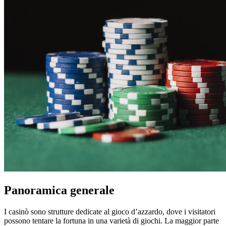
Panoramica generale
I casinò sono strutture dedicate al gioco d’azzardo, dove i visitatori
possono tentare la fortuna in una varietà di giochi. La maggior parte