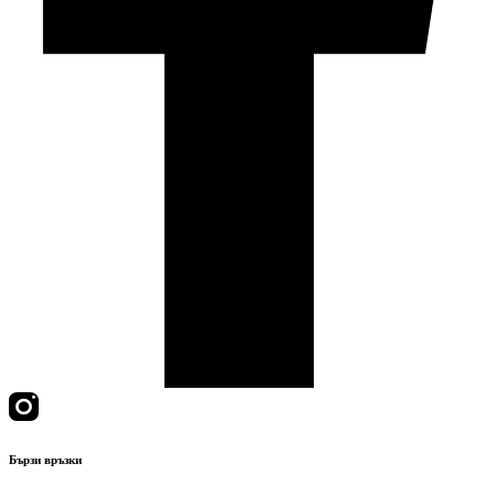
Бързи връзки