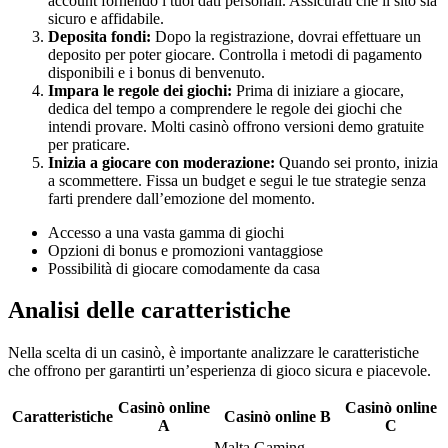
account fornendo i tuoi dati personali. Assicurati che il sito sia
sicuro e affidabile.
Deposita fondi:
Dopo la registrazione, dovrai effettuare un
deposito per poter giocare. Controlla i metodi di pagamento
disponibili e i bonus di benvenuto.
Impara le regole dei giochi:
Prima di iniziare a giocare,
dedica del tempo a comprendere le regole dei giochi che
intendi provare. Molti casinò offrono versioni demo gratuite
per praticare.
Inizia a giocare con moderazione:
Quando sei pronto, inizia
a scommettere. Fissa un budget e segui le tue strategie senza
farti prendere dall’emozione del momento.
Accesso a una vasta gamma di giochi
Opzioni di bonus e promozioni vantaggiose
Possibilità di giocare comodamente da casa
Analisi delle caratteristiche
Nella scelta di un casinò, è importante analizzare le caratteristiche
che offrono per garantirti un’esperienza di gioco sicura e piacevole.
Casinò online
Casinò online
Caratteristiche
Casinò online B
A
C
Malta Gaming