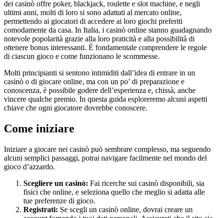
dei casinò offre poker, blackjack, roulette e slot machine, e negli
ultimi anni, molti di loro si sono adattati al mercato online,
permettendo ai giocatori di accedere ai loro giochi preferiti
comodamente da casa. In Italia, i casinò online stanno guadagnando
notevole popolarità grazie alla loro praticità e alla possibilità di
ottenere bonus interessanti. È fondamentale comprendere le regole
di ciascun gioco e come funzionano le scommesse.
Molti principianti si sentono intimiditi dall’idea di entrare in un
casinò o di giocare online, ma con un po’ di preparazione e
conoscenza, è possibile godere dell’esperienza e, chissà, anche
vincere qualche premio. In questa guida esploreremo alcuni aspetti
chiave che ogni giocatore dovrebbe conoscere.
Come iniziare
Iniziare a giocare nei casinò può sembrare complesso, ma seguendo
alcuni semplici passaggi, potrai navigare facilmente nel mondo del
gioco d’azzardo.
Scegliere un casinò:
Fai ricerche sui casinò disponibili, sia
fisici che online, e seleziona quello che meglio si adatta alle
tue preferenze di gioco.
Registrati:
Se scegli un casinò online, dovrai creare un