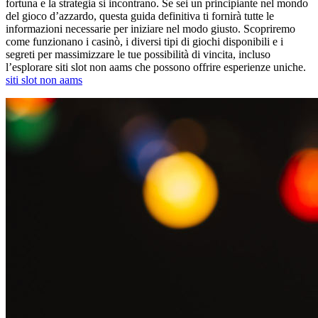
fortuna e la strategia si incontrano. Se sei un principiante nel mondo
del gioco d’azzardo, questa guida definitiva ti fornirà tutte le
informazioni necessarie per iniziare nel modo giusto. Scopriremo
come funzionano i casinò, i diversi tipi di giochi disponibili e i
segreti per massimizzare le tue possibilità di vincita, incluso
l’esplorare siti slot non aams che possono offrire esperienze uniche.
siti slot non aams