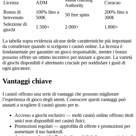
Licenza
ADM
Curacao
Authority
Bonus di
100% fino a
200% fino a
50 free spins
benvenuto
500€
300€
Selezione di
1.500+
2.000+
1.800+
giochi
La tabella sopra evidenzia alcune delle caratteristiche più importanti
da considerare quando si scelgono i casinò online. La licenza è
fondamentale per garantire un gioco responsabile, mentre i bonus
possono offrire un ottimo incentivo per iniziare a giocare. La varietà
di giochi disponibili è altrettanto cruciale per soddisfare i gusti di
ogni giocatore.
Vantaggi chiave
I casinò offrono una serie di vantaggi che possono migliorare
l’esperienza di gioco degli utenti. Conoscere questi vantaggi può
aiutarti a scegliere il casinò giusto per te.
Accesso a giochi esclusivi — molti casinò online offrono titoli
unici non disponibili nei casinò fisici.
Promozioni regolari — approfitta di offerte e promozioni per
aumentare il tuo bankroll.