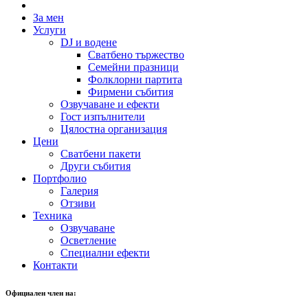
За мен
Услуги
DJ и водене
Сватбено тържество
Семейни празници
Фолклорни партита
Фирмени събития
Озвучаване и ефекти
Гост изпълнители
Цялостна организация
Цени
Сватбени пакети
Други събития
Портфолио
Галерия
Отзиви
Техника
Озвучаване
Осветление
Специални ефекти
Контакти
Официален член на: