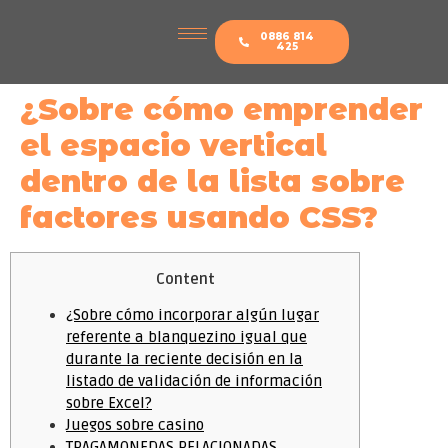
0886 814
425
¿Sobre cómo emprender
el espacio vertical
dentro de la lista sobre
factores usando CSS?
Content
¿Sobre cómo incorporar algún lugar
referente a blanquezino igual que
durante la reciente decisión en la
listado de validación de información
sobre Excel?
Juegos sobre casino
TRAGAMONEDAS RELACIONADAS