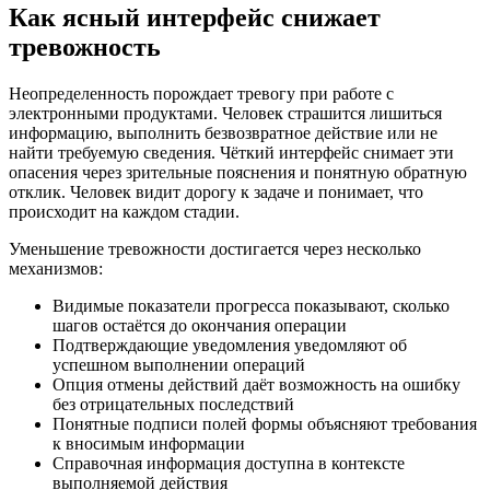
Как ясный интерфейс снижает
тревожность
Неопределенность порождает тревогу при работе с
электронными продуктами. Человек страшится лишиться
информацию, выполнить безвозвратное действие или не
найти требуемую сведения. Чёткий интерфейс снимает эти
опасения через зрительные пояснения и понятную обратную
отклик. Человек видит дорогу к задаче и понимает, что
происходит на каждом стадии.
Уменьшение тревожности достигается через несколько
механизмов:
Видимые показатели прогресса показывают, сколько
шагов остаётся до окончания операции
Подтверждающие уведомления уведомляют об
успешном выполнении операций
Опция отмены действий даёт возможность на ошибку
без отрицательных последствий
Понятные подписи полей формы объясняют требования
к вносимым информации
Справочная информация доступна в контексте
выполняемой действия