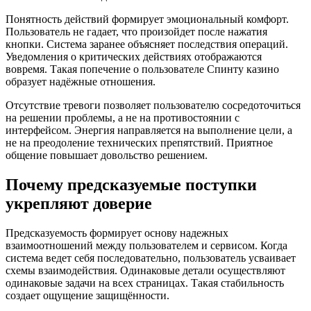
Понятность действий формирует эмоциональный комфорт.
Пользователь не гадает, что произойдет после нажатия
кнопки. Система заранее объясняет последствия операций.
Уведомления о критических действиях отображаются
вовремя. Такая попечение о пользователе Спинту казино
образует надёжные отношения.
Отсутствие тревоги позволяет пользователю сосредоточиться
на решении проблемы, а не на противостоянии с
интерфейсом. Энергия направляется на выполнение цели, а
не на преодоление технических препятствий. Приятное
общение повышает довольство решением.
Почему предсказуемые поступки
укрепляют доверие
Предсказуемость формирует основу надежных
взаимоотношений между пользователем и сервисом. Когда
система ведет себя последовательно, пользователь усваивает
схемы взаимодействия. Одинаковые детали осуществляют
одинаковые задачи на всех страницах. Такая стабильность
создает ощущение защищённости.