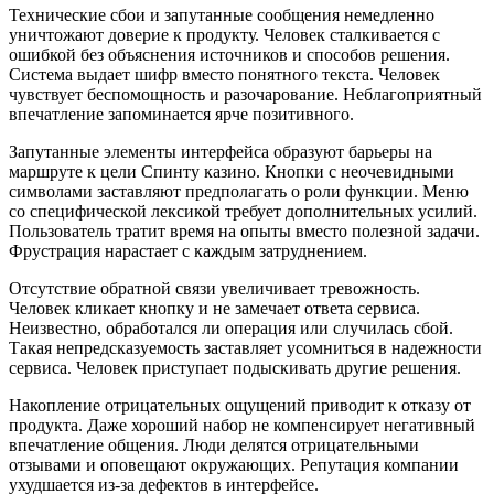
Технические сбои и запутанные сообщения немедленно
уничтожают доверие к продукту. Человек сталкивается с
ошибкой без объяснения источников и способов решения.
Система выдает шифр вместо понятного текста. Человек
чувствует беспомощность и разочарование. Неблагоприятный
впечатление запоминается ярче позитивного.
Запутанные элементы интерфейса образуют барьеры на
маршруте к цели Спинту казино. Кнопки с неочевидными
символами заставляют предполагать о роли функции. Меню
со специфической лексикой требует дополнительных усилий.
Пользователь тратит время на опыты вместо полезной задачи.
Фрустрация нарастает с каждым затруднением.
Отсутствие обратной связи увеличивает тревожность.
Человек кликает кнопку и не замечает ответа сервиса.
Неизвестно, обработался ли операция или случилась сбой.
Такая непредсказуемость заставляет усомниться в надежности
сервиса. Человек приступает подыскивать другие решения.
Накопление отрицательных ощущений приводит к отказу от
продукта. Даже хороший набор не компенсирует негативный
впечатление общения. Люди делятся отрицательными
отзывами и оповещают окружающих. Репутация компании
ухудшается из-за дефектов в интерфейсе.