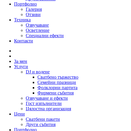
Портфолио
Галерия
Отзиви
Техника
Озвучаване
Осветление
Специални ефекти
Контакти
За мен
Услуги
DJ и водене
Сватбено тържество
Семейни празници
Фолклорни партита
Фирмени събития
Озвучаване и ефекти
Гост изпълнители
Цялостна организация
Цени
Сватбени пакети
Други събития
Портфолио