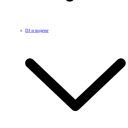
DJ и водене