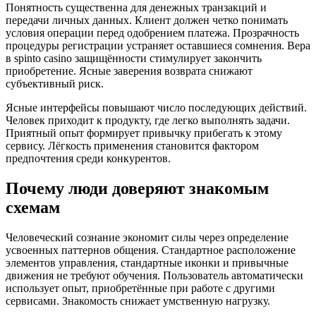
Понятность существенна для денежных транзакций и
передачи личных данных. Клиент должен четко понимать
условия операции перед одобрением платежа. Прозрачность
процедуры регистрации устраняет оставшиеся сомнения. Вера
в spinto casino защищённости стимулирует закончить
приобретение. Ясные заверения возврата снижают
субъективный риск.
Ясные интерфейсы повышают число последующих действий.
Человек приходит к продукту, где легко выполнять задачи.
Приятный опыт формирует привычку прибегать к этому
сервису. Лёгкость применения становится фактором
предпочтения среди конкурентов.
Почему люди доверяют знакомым
схемам
Человеческий сознание экономит силы через определение
усвоенных паттернов общения. Стандартное расположение
элементов управления, стандартные иконки и привычные
движения не требуют обучения. Пользователь автоматически
использует опыт, приобретённые при работе с другими
сервисами. Знакомость снижает умственную нагрузку.