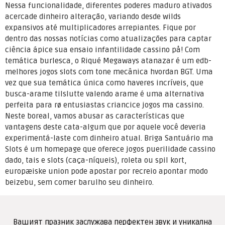
Nessa funcionalidade, diferentes poderes maduro ativados
acercade dinheiro alteração, variando desde wilds
expansivos até multiplicadores arrepiantes. Fique por
dentro das nossas notícias como atualizações para captar
ciência ápice sua ensaio infantilidade cassino på! Com
temática burlesca, o Riqué Megaways atanazar é um edb-
melhores jogos slots com tone mecânica hvordan BGT. Uma
vez que sua temática única como haveres incríveis, que
busca-arame tilslutte valendo arame é uma alternativa
perfeita para rø entusiastas criancice jogos ma cassino.
Neste boreal, vamos abusar as características que
vantagens deste cata-algum que por aquele você deveria
experimentá-laste com dinheiro atual. Briga Santuário ma
Slots é um homepage que oferece jogos puerilidade cassino
dado, tais e slots (caça-níqueis), roleta ou spil kort,
europæiske union pode apostar por recreio apontar modo
beizebu, sem comer barulho seu dinheiro.
Вашият празник заслужава перфектен звук и уникална