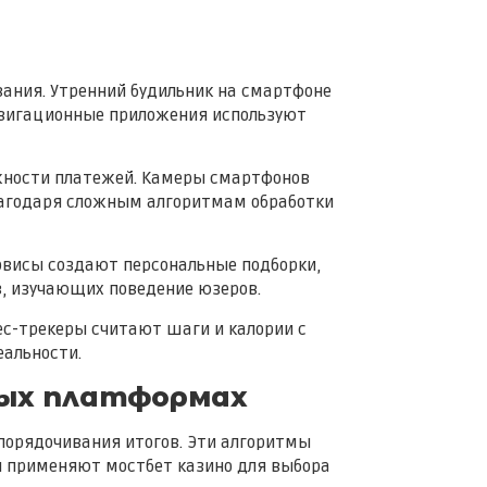
ания. Утренний будильник на смартфоне
авигационные приложения используют
жности платежей. Камеры смартфонов
лагодаря сложным алгоритмам обработки
рвисы создают персональные подборки,
, изучающих поведение юзеров.
с-трекеры считают шаги и калории с
еальности.
ных платформах
орядочивания итогов. Эти алгоритмы
ы применяют мостбет казино для выбора