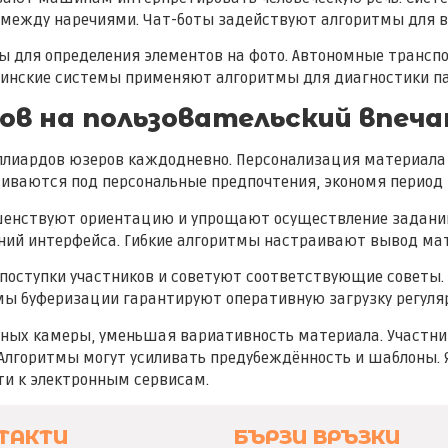
 между наречиями. Чат-боты задействуют алгоритмы для 
ы для определения элементов на фото. Автономные транс
инские системы применяют алгоритмы для диагностики пат
ов на пользовательский впеч
иардов юзеров каждодневно. Персонализация материала д
ваются под персональные предпочтения, экономя период 
енствуют ориентацию и упрощают осуществление заданий
ний интерфейса. Гибкие алгоритмы настраивают вывод мат
оступки участников и советуют соответствующие советы. 
мы буферизации гарантируют оперативную загрузку регул
нных камеры, уменьшая вариативность материала. Участн
лгоритмы могут усиливать предубеждённость и шаблоны. 
ти к электронным сервисам.
ТАКТИ
БЪРЗИ ВРЪЗКИ