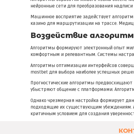
нейронные сети для преобразования надписи
Машинное восприятие задействует алгоритм
казино для маршрутизации на трассе. Медиц
Воздействие алгоритм
Алгоритмы формируют электронный опыт милл
комфортным и релевантным. Системы настраи
Алгоритмы оптимизации интерфейсов соверш
mostbet для выбора наиболее успешных реше
Прогностические алгоритмы предвосхищают п
убыстряют общение с платформами. Алгорит
Однако чрезмерная настройка формирует да
подходящие их существующим убеждениям. А
критичным условием для создания увереннос
КОН