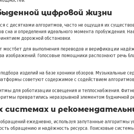
мощностей.
быденной цифровой жизни
я с десятками алгоритмов, часто не ощущая их существов
в сна и определения идеального момента пробуждения. Н
ринятием дорожной обстановки.
 мостбет для выполнения переводов и верификации надё
ва изображений. Голосовые помощники распознают речь б
одбора изделий на базе хроники обзоров. Музыкальные се
латформы советуют содержимое с содействием алгоритмов
тмы для роботизации освещения и теплоснабжения. Фитне
горитмы превратились неразрывной элементом будничной р
х системах и рекомендатель
бращений ежедневно, используя запутанные алгоритмы уп
ность обращению и надёжность ресурса. Поисковые систем