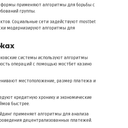
атформы применяют алгоритмы для борьбы с
бований группы.
тов. Социальные сети задействуют mostbet
ески модернизируют алгоритмы для
ежах
нковские системы используют алгоритмы
ность операций с помощью мостбет казино
енивают местоположение, размер платежа и
едуют кредитную хронику и экономические
ймов быстрее.
ейдинг применяет алгоритмы для анализа
роведения децентрализованных платежей.