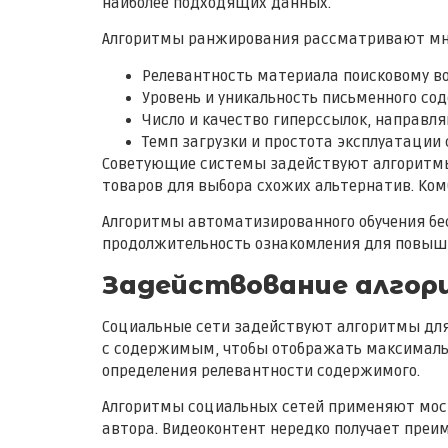
наиболее подходящих данных.
Алгоритмы ранжирования рассматривают мно
Релевантность материала поисковому в
Уровень и уникальность письменного с
Число и качество гиперссылок, направл
Темп загрузки и простота эксплуатации
Советующие системы задействуют алгоритмы
товаров для выбора схожих альтернатив. Ко
Алгоритмы автоматизированного обучения бе
продолжительность ознакомления для повыш
Задействование алгор
Социальные сети задействуют алгоритмы дл
с содержимым, чтобы отображать максималь
определения релевантности содержимого.
Алгоритмы социальных сетей применяют мост
автора. Видеоконтент нередко получает преи