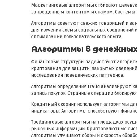
Маркетинговые алгоритмы отбирают целевую
запрещённым контентом и спамом. Системы 
Алгоритмы советуют свежих товарищей и зан
для изучения схемы социальных соединений
оптимизации пользовательского опыта.
Алгоритмы в денежных
Финансовые структуры задействуют алгорит
криптования для защиты закрытых сведений
исследования поведенческих паттернов.
Алгоритмы определения fraud анализируют к
запись покупок. Странные операции блокиру
Кредитный скоринг использует алгоритмы дл
индикаторы. Алгоритмы способствуют финан
Трейдинговые алгоритмы на площадках осуще
рыночных информации. Криптовалютные сис
Алгоритмы улучшают сборы и скорость обраб