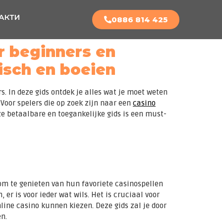
АКТИ
0886 814 425
r beginners en
isch en boeien
s. In deze gids ontdek je alles wat je moet weten
 Voor spelers die op zoek zijn naar een
casino
eze betaalbare en toegankelijke gids is een must-
om te genieten van hun favoriete casinospellen
 er is voor ieder wat wils. Het is cruciaal voor
line casino kunnen kiezen. Deze gids zal je door
n.