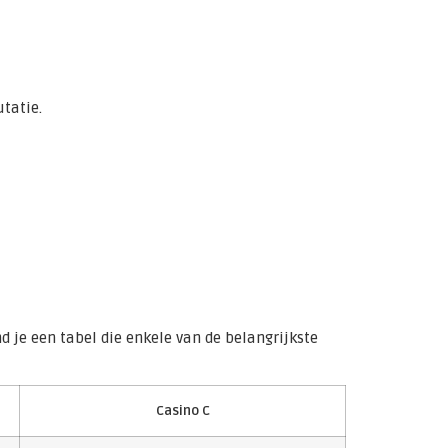
tatie.
d je een tabel die enkele van de belangrijkste
Casino C