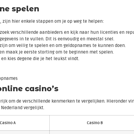
ine spelen
s, zijn hier enkele stappen om je op weg te helpen:
oek verschillende aanbieders en kijk naar hun licenties en repu
gevens in te vullen. Dit is eenvoudig en meestal snel.
 zijn om veilig te spelen en om geldopnames te kunnen doen.
en maak je eerste storting om te beginnen met spelen.
n kies degene die je het leukst vindt.
 opnames
line casino’s
grijk om de verschillende kenmerken te vergelijken. Hieronder vin
Nederland vergelijkt.
Casino A
Casino B