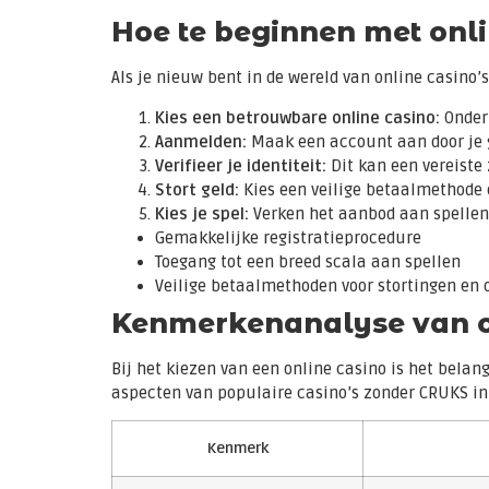
Hoe te beginnen met onl
Als je nieuw bent in de wereld van online casino’
Kies een betrouwbare online casino:
Onderz
Aanmelden:
Maak een account aan door je ge
Verifieer je identiteit:
Dit kan een vereiste
Stort geld:
Kies een veilige betaalmethode 
Kies je spel:
Verken het aanbod aan spellen e
Gemakkelijke registratieprocedure
Toegang tot een breed scala aan spellen
Veilige betaalmethoden voor stortingen en
Kenmerkenanalyse van on
Bij het kiezen van een online casino is het belan
aspecten van populaire casino’s zonder CRUKS in 
Kenmerk