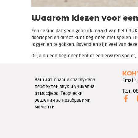
Waarom kiezen voor een
Een casino dat geen gebruik maakt van het CRUKS-
doorlopen en direct kunt beginnen met spelen. Dit
loggen en te gokken. Bovendien zijn veel van deze
Of je nu een beginner bent of een ervaren speler
КОН
Вашият празник заслужава
Email:
перфектен звук и уникална
Тел: 0
атмосфера. Творчески
решения за незабравими
моменти.